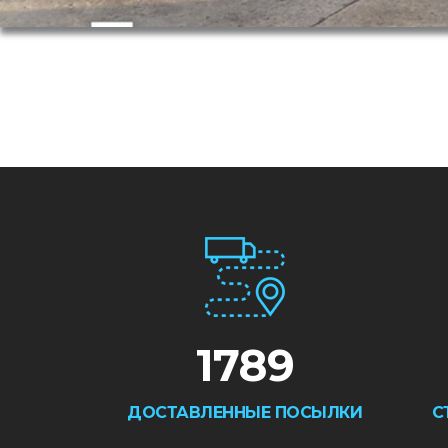
FINLAND
NORWAY
SWEDEN
ESTONIA
LATVIA
LITHUANIA
POLAND
GERMANY
KAZAKHSTAN
FRANCE
ROMANIA
ITALIA
BULGARIA
GEORGIA
UZBEKISTAN
ALBANIA
AZERBAIJAN
SPAIN
TÜRKIYE
GREECE
TURKMENISTAN
PORTUGAL
1789
ДОСТАВЛЕННЫЕ ПОСЫЛКИ
С