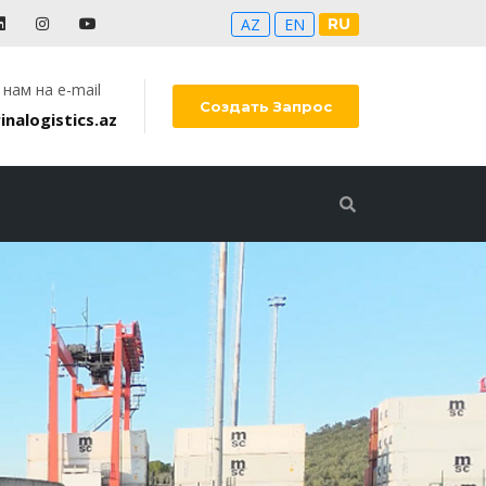
AZ
EN
RU
нам на e-mail
Создать Запрос
inalogistics.az