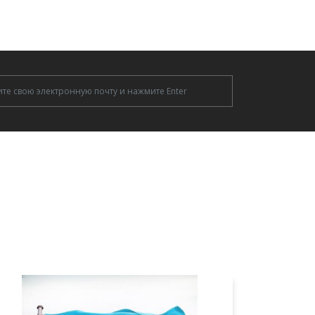
tter
И