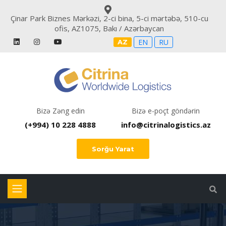
Çinar Park Biznes Mərkəzi, 2-ci bina, 5-ci mərtəbə, 510-cu
ofis, AZ1075, Bakı / Azərbaycan
EN
RU
AZ
Bizə Zəng edin
Bizə e-poçt göndərin
(+994) 10 228 4888
info@citrinalogistics.az
Sorğu Yarat