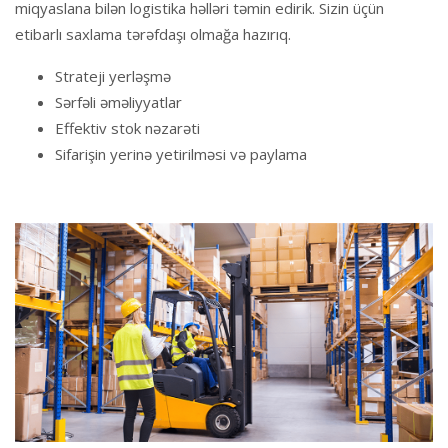
miqyaslana bilən logistika həlləri təmin edirik. Sizin üçün
etibarlı saxlama tərəfdaşı olmağa hazırıq.
Strateji yerləşmə
Sərfəli əməliyyatlar
Effektiv stok nəzarəti
Sifarişin yerinə yetirilməsi və paylama