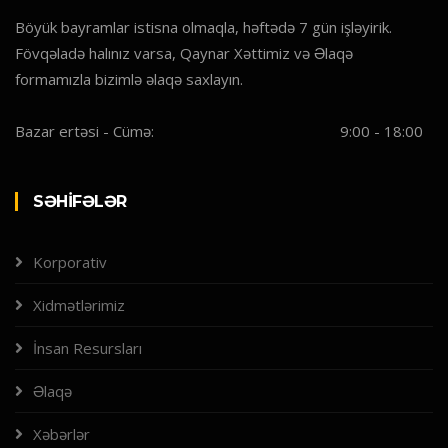
Böyük bayramlar istisna olmaqla, həftədə 7 gün işləyirik.
Fövqəladə halınız varsa, Qaynar Xəttimiz və Əlaqə
formamızla bizimlə əlaqə saxlayın.
Bazar ertəsi - Cümə:
9:00 - 18:00
SƏHIFƏLƏR
Korporativ
Xidmətlərimiz
İnsan Resursları
Əlaqə
Xəbərlər