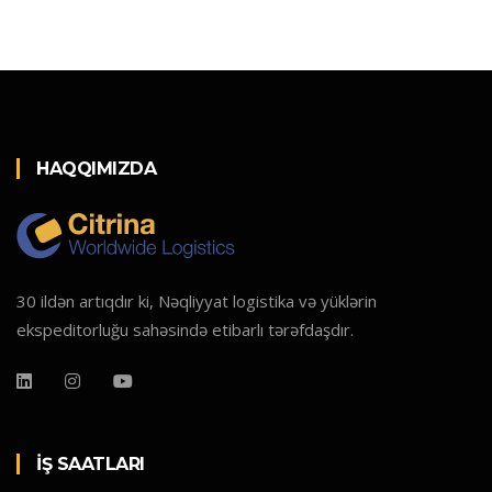
HAQQIMIZDA
30 ildən artıqdır ki, Nəqliyyat logistika və yüklərin
ekspeditorluğu sahəsində etibarlı tərəfdaşdır.
İŞ SAATLARI