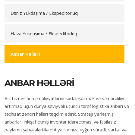
Dəniz Yükdaşıma / Ekspeditorluq
Hava Yükdaşıma / Ekspeditorluq
Anbar Həlləri
ANBAR HƏLLƏRI
Biz bizneslərin əməliyyatlarını sadələşdirmək və səmərəliliyi
artırmaq üçün dünya səviyyəli üçüncü tərəf logistika anbarı və
təchizat zənciri həlləri təqdim edirik. Strateji yerləşmiş
anbarlar, inkişaf etmiş inventar idarəetməsi və fasiləsiz
paylama şəbəkələri ilə ehtiyaclarınıza uyğun sürətli, sərfəli və